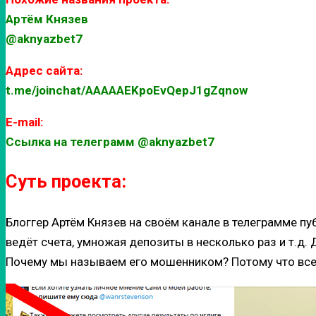
Артём Князев
@aknyazbet7
Адрес сайта:
t.me/joinchat/AAAAAEKpoEvQepJ1gZqnow
E-mail:
Ссылка на телеграмм @aknyazbet7
Суть проекта:
Блоггер Артём Князев на своём канале в телеграмме пу
ведёт счета, умножая депозиты в несколько раз и т.д
Почему мы называем его мошенником? Потому что все, 