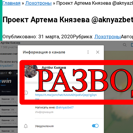
Главная
»
Лохотроны
»
Проект Артема Князева @aknyaz
Проект Артема Князева @aknyazbe
Опубликовано:
31 марта, 2020
Рубрика:
Лохотроны
Авто