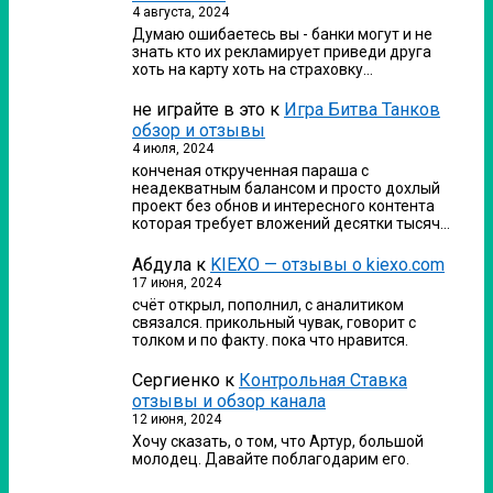
4 августа, 2024
Думаю ошибаетесь вы - банки могут и не
знать кто их рекламирует приведи друга
хоть на карту хоть на страховку…
не играйте в это
к
Игра Битва Танков
обзор и отзывы
4 июля, 2024
конченая открученная параша с
неадекватным балансом и просто дохлый
проект без обнов и интересного контента
которая требует вложений десятки тысяч…
Абдула
к
KIEXO — отзывы о kiexo.com
17 июня, 2024
счёт открыл, пополнил, с аналитиком
связался. прикольный чувак, говорит с
толком и по факту. пока что нравится.
Сергиенко
к
Контрольная Ставка
отзывы и обзор канала
12 июня, 2024
Хочу сказать, о том, что Артур, большой
молодец. Давайте поблагодарим его.