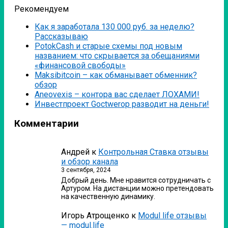
Рекомендуем
Как я заработала 130 000 руб. за неделю?
Рассказываю
PotokCash и старые схемы под новым
названием: что скрывается за обещаниями
«финансовой свободы»
Мaksibitcoin – как обманывает обменник?
обзор
Аneovexis – контора вас сделает ЛОХАМИ!
Инвестпроект Goctwerop разводит на деньги!
Комментарии
Андрей
к
Контрольная Ставка отзывы
и обзор канала
3 сентября, 2024
Добрый день. Мне нравится сотрудничать с
Артуром. На дистанции можно претендовать
на качественную динамику.
Игорь Атрощенко
к
Modul life отзывы
— modul.life