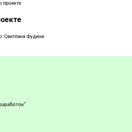
о проекте
роекте
р:
Светлана Фудина
 заработок"