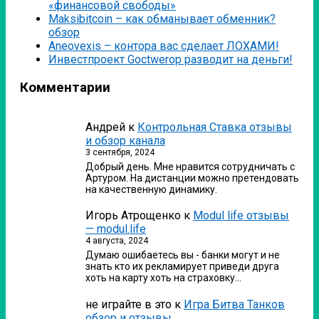
«финансовой свободы»
Мaksibitcoin – как обманывает обменник?
обзор
Аneovexis – контора вас сделает ЛОХАМИ!
Инвестпроект Goctwerop разводит на деньги!
Комментарии
Андрей
к
Контрольная Ставка отзывы
и обзор канала
3 сентября, 2024
Добрый день. Мне нравится сотрудничать с
Артуром. На дистанции можно претендовать
на качественную динамику.
Игорь Атрощенко
к
Modul life отзывы
— modul.life
4 августа, 2024
Думаю ошибаетесь вы - банки могут и не
знать кто их рекламирует приведи друга
хоть на карту хоть на страховку…
не играйте в это
к
Игра Битва Танков
обзор и отзывы