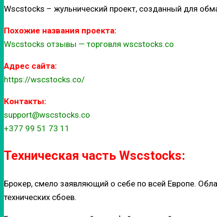
Wscstocks – жульнический проект, созданный для обм
Похожие названия проекта:
Wscstocks отзывы — торговля wscstocks.co
Адрес сайта:
https://wscstocks.co/
Контакты:
support@wscstocks.co
+377 99 51 73 11
Техническая часть Wscstocks:
Брокер, смело заявляющий о себе по всей Европе. Обл
технических сбоев.