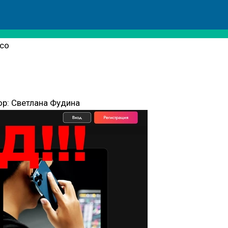
 co
ор:
Светлана Фудина