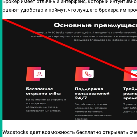
Брокер имеет отличный интерфейс, который интуитивно п
оценят удобство и поймут, что лучшего брокера им прос
Wscstocks дает возможность бесплатно открывать сче