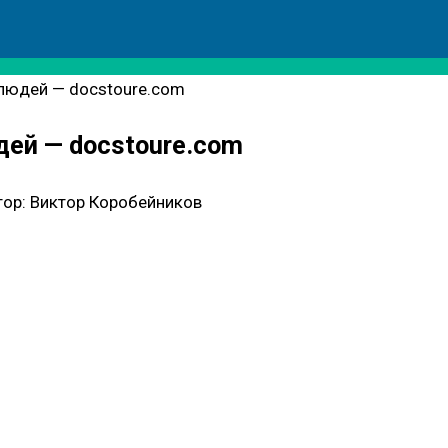
 людей — docstoure.com
дей — docstoure.com
тор:
Виктор Коробейников