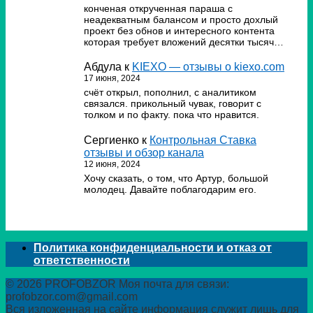
конченая открученная параша с
неадекватным балансом и просто дохлый
проект без обнов и интересного контента
которая требует вложений десятки тысяч…
Абдула
к
KIEXO — отзывы о kiexo.com
17 июня, 2024
счёт открыл, пополнил, с аналитиком
связался. прикольный чувак, говорит с
толком и по факту. пока что нравится.
Сергиенко
к
Контрольная Ставка
отзывы и обзор канала
12 июня, 2024
Хочу сказать, о том, что Артур, большой
молодец. Давайте поблагодарим его.
Политика конфиденциальности и отказ от
ответственности
© 2026 PROFOBZOR Моя почта для связи:
profobzor.com@gmail.com
Вся изложенная на сайте информация служит лишь для