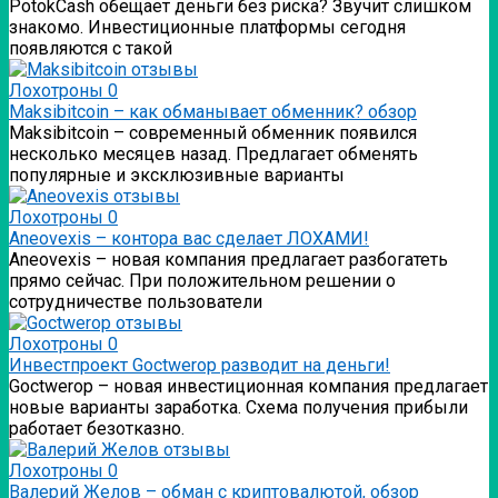
PotokCash обещает деньги без риска? Звучит слишком
знакомо. Инвестиционные платформы сегодня
появляются с такой
Лохотроны
0
Мaksibitcoin – как обманывает обменник? обзор
Мaksibitcoin – современный обменник появился
несколько месяцев назад. Предлагает обменять
популярные и эксклюзивные варианты
Лохотроны
0
Аneovexis – контора вас сделает ЛОХАМИ!
Аneovexis – новая компания предлагает разбогатеть
прямо сейчас. При положительном решении о
сотрудничестве пользователи
Лохотроны
0
Инвестпроект Goctwerop разводит на деньги!
Goctwerop – новая инвестиционная компания предлагает
новые варианты заработка. Схема получения прибыли
работает безотказно.
Лохотроны
0
Валерий Желов – обман с криптовалютой, обзор