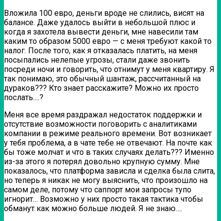
Вложила 100 евро, деньги вроде не слились, висят на
балансе. Даже удалось выйти в небольшой плюс и
когда я захотела вывести деньги, мне навесили там
каким то образом 5000 евро — с меня требуют какой то
налог. После того, как я отказалась платить, на меня
посыпались нелепые угрозы, стали даже звонить
посреди ночи и говорить, что отнимут у меня квартиру. Я
так понимаю, это обычный шантаж, рассчитанный на
дураков??? Кто знает расскажите? Можно их просто
послать….?
Меня все время раздражал недостаток поддержки и
отсутствие возможности поговорить с аналитиками
компании в режиме реального времени. Вот возникает
у тебя проблема, а в чате тебе не отвечают. На почте как
бы тоже молчат и что в таких случаях делать??? Именно
из-за этого я потерял довольно крупную сумму. Мне
показалось, что платформа зависла и сделка была слита,
но теперь я никак не могу выяснить, что произошло на
самом деле, потому что саппорт мои запросы тупо
игнорит… Возможно у них просто такая тактика чтобы
обманут как можно больше людей. Я не знаю….