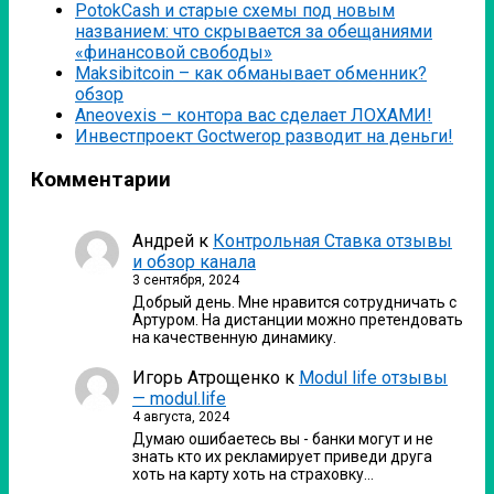
PotokCash и старые схемы под новым
названием: что скрывается за обещаниями
«финансовой свободы»
Мaksibitcoin – как обманывает обменник?
обзор
Аneovexis – контора вас сделает ЛОХАМИ!
Инвестпроект Goctwerop разводит на деньги!
Комментарии
Андрей
к
Контрольная Ставка отзывы
и обзор канала
3 сентября, 2024
Добрый день. Мне нравится сотрудничать с
Артуром. На дистанции можно претендовать
на качественную динамику.
Игорь Атрощенко
к
Modul life отзывы
— modul.life
4 августа, 2024
Думаю ошибаетесь вы - банки могут и не
знать кто их рекламирует приведи друга
хоть на карту хоть на страховку…