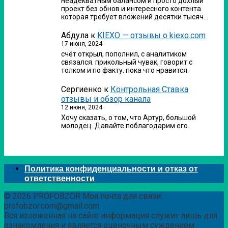
неадекватным балансом и просто дохлый
проект без обнов и интересного контента
которая требует вложений десятки тысяч…
Абдула
к
KIEXO — отзывы о kiexo.com
17 июня, 2024
счёт открыл, пополнил, с аналитиком
связался. прикольный чувак, говорит с
толком и по факту. пока что нравится.
Сергиенко
к
Контрольная Ставка
отзывы и обзор канала
12 июня, 2024
Хочу сказать, о том, что Артур, большой
молодец. Давайте поблагодарим его.
Политика конфиденциальности и отказ от
ответственности
© 2026 PROFOBZOR Моя почта для связи:
profobzor.com@gmail.com
Вся изложенная на сайте информация служит лишь для
ознакомления и является оценочным суждением