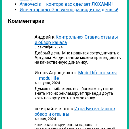
Аneovexis – контора вас сделает ЛОХАМИ!
Инвестпроект Goctwerop разводит на деньги!
Комментарии
Андрей
к
Контрольная Ставка отзывы
и обзор канала
3 сентября, 2024
Добрый день. Мне нравится сотрудничать с
Артуром. На дистанции можно претендовать
на качественную динамику.
Игорь Атрощенко
к
Modul life отзывы
— modul.life
4 августа, 2024
Думаю ошибаетесь вы - банки могут и не
знать кто их рекламирует приведи друга
хоть на карту хоть на страховку…
не играйте в это
к
Игра Битва Танков
обзор и отзывы
4 июля, 2024
конченая открученная параша с