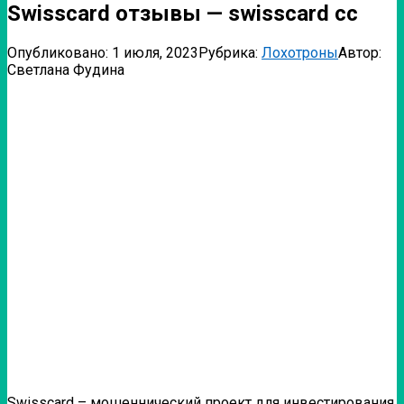
Swisscard отзывы — swisscard cc
Опубликовано:
1 июля, 2023
Рубрика:
Лохотроны
Автор:
Светлана Фудина
Swisscard – мошеннический проект для инвестирования.