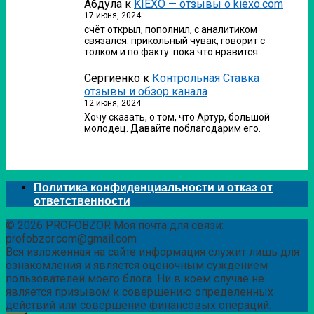
Абдула
к
KIEXO — отзывы о kiexo.com
17 июня, 2024
счёт открыл, пополнил, с аналитиком
связался. прикольный чувак, говорит с
толком и по факту. пока что нравится.
Сергиенко
к
Контрольная Ставка
отзывы и обзор канала
12 июня, 2024
Хочу сказать, о том, что Артур, большой
молодец. Давайте поблагодарим его.
Политика конфиденциальности и отказ от
ответственности
© 2026 PROFOBZOR Моя почта для связи:
profobzor.com@gmail.com
Вся изложенная на сайте информация служит лишь для
ознакомления и является оценочным суждением
пользователей моего блога. Ни в коем случае не
является призывом к совершению определенных
действий или совершение финансовых операций.