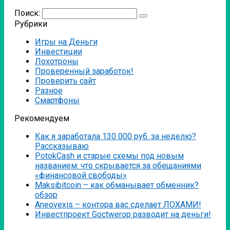
Поиск:
Рубрики
Игры на Деньги
Инвестиции
Лохотроны
Проверенный заработок!
Проверить сайт
Разное
Смартфоны
Рекомендуем
Как я заработала 130 000 руб. за неделю?
Рассказываю
PotokCash и старые схемы под новым
названием: что скрывается за обещаниями
«финансовой свободы»
Мaksibitcoin – как обманывает обменник?
обзор
Аneovexis – контора вас сделает ЛОХАМИ!
Инвестпроект Goctwerop разводит на деньги!