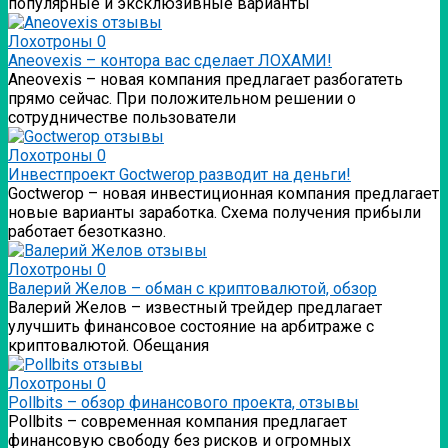
популярные и эксклюзивные варианты
Лохотроны
0
Аneovexis – контора вас сделает ЛОХАМИ!
Аneovexis – новая компания предлагает разбогатеть
прямо сейчас. При положительном решении о
сотрудничестве пользователи
Лохотроны
0
Инвестпроект Goctwerop разводит на деньги!
Goctwerop – новая инвестиционная компания предлагает
новые варианты заработка. Схема получения прибыли
работает безотказно.
Лохотроны
0
Валерий Желов – обман с криптовалютой, обзор
Валерий Желов – известный трейдер предлагает
улучшить финансовое состояние на арбитраже с
криптовалютой. Обещания
Лохотроны
0
Pollbits – обзор финансового проекта, отзывы
Pollbits – современная компания предлагает
финансовую свободу без рисков и огромных