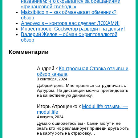
названием: что скрывается за обещаниями
«финансовой свободы»
Мaksibitcoin – как обманывает обменник?
обзор
Аneovexis – контора вас сделает ЛОХАМИ!
Инвестпроект Goctwerop разводит на деньги!
Валерий Желов – обман с криптовалютой,
обзор
Комментарии
Андрей
к
Контрольная Ставка отзывы и
обзор канала
3 сентября, 2024
Добрый день. Мне нравится сотрудничать с
Артуром. На дистанции можно претендовать
на качественную динамику.
Игорь Атрощенко
к
Modul life отзывы —
modul.life
4 августа, 2024
Думаю ошибаетесь вы - банки могут и не
знать кто их рекламирует приведи друга хоть
на карту хоть на страховку…