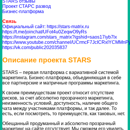
STARS отзывы
Проект СТАРС развод
Бизнес-платформа
Связь
Официальный сайт: https://stars-matrix.ru
https://t.me/joinchat/UFot4u0ZeqwO9yRs
https://instagram.com/stars_matrix?igshid=saos17iyb7lx
https://www.youtube.com/channel/UCrmcF7JcICRxIYCMMnPy
https://vk.com/public202035837
Описание проекта STARS
STARS – первая платформа с вариативной системой
маркетинга. Бизнес-платформа, объединяющая в себе
все партнерские и матричные программы маркетинга.
К своим преимуществам проект относит отсутствие
рисков, за счет абсолютно прозрачного маркетинга,
неизменность условий, доступность, наличие общего
чата между участниками платформы, и так далее. То
есть, если посмотреть, то преимуществ, как таковых, нет.
Обещанный продуманный и абсолютно прозрачный
маркетинг на сайте отсутствует. Мы сможем его увидеть