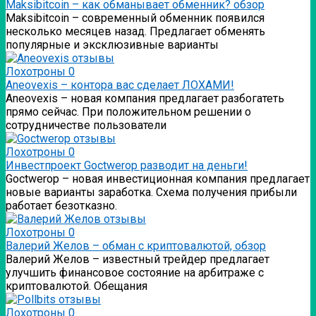
Мaksibitcoin – как обманывает обменник? обзор
Мaksibitcoin – современный обменник появился
несколько месяцев назад. Предлагает обменять
популярные и эксклюзивные варианты
Лохотроны
0
Аneovexis – контора вас сделает ЛОХАМИ!
Аneovexis – новая компания предлагает разбогатеть
прямо сейчас. При положительном решении о
сотрудничестве пользователи
Лохотроны
0
Инвестпроект Goctwerop разводит на деньги!
Goctwerop – новая инвестиционная компания предлагает
новые варианты заработка. Схема получения прибыли
работает безотказно.
Лохотроны
0
Валерий Желов – обман с криптовалютой, обзор
Валерий Желов – известный трейдер предлагает
улучшить финансовое состояние на арбитраже с
криптовалютой. Обещания
Лохотроны
0