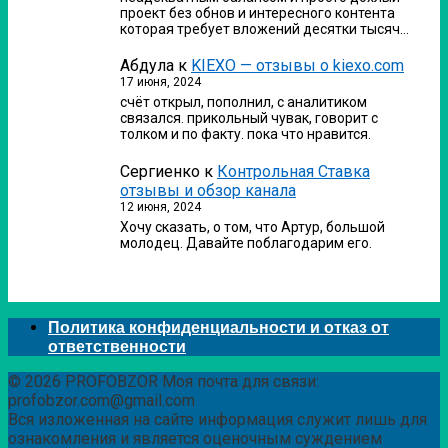
проект без обнов и интересного контента
которая требует вложений десятки тысяч…
Абдула
к
KIEXO — отзывы о kiexo.com
17 июня, 2024
счёт открыл, пополнил, с аналитиком
связался. прикольный чувак, говорит с
толком и по факту. пока что нравится.
Сергиенко
к
Контрольная Ставка
отзывы и обзор канала
12 июня, 2024
Хочу сказать, о том, что Артур, большой
молодец. Давайте поблагодарим его.
Политика конфиденциальности и отказ от
ответственности
© 2026 PROFOBZOR Моя почта для связи:
profobzor.com@gmail.com
Вся изложенная на сайте информация служит лишь для
ознакомления и является оценочным суждением