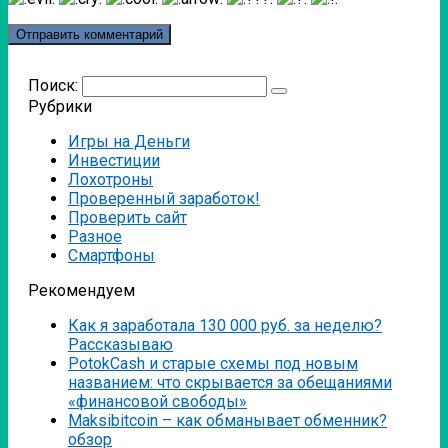
Поиск:
Рубрики
Игры на Деньги
Инвестиции
Лохотроны
Проверенный заработок!
Проверить сайт
Разное
Смартфоны
Рекомендуем
Как я заработала 130 000 руб. за неделю?
Рассказываю
PotokCash и старые схемы под новым
названием: что скрывается за обещаниями
«финансовой свободы»
Мaksibitcoin – как обманывает обменник?
обзор