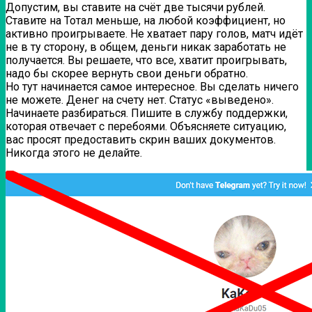
Допустим, вы ставите на счёт две тысячи рублей.
Ставите на Тотал меньше, на любой коэффициент, но
активно проигрываете. Не хватает пару голов, матч идёт
не в ту сторону, в общем, деньги никак заработать не
получается. Вы решаете, что все, хватит проигрывать,
надо бы скорее вернуть свои деньги обратно.
Но тут начинается самое интересное. Вы сделать ничего
не можете. Денег на счету нет. Статус «выведено».
Начинаете разбираться. Пишите в службу поддержки,
которая отвечает с перебоями. Объясняете ситуацию,
вас просят предоставить скрин ваших документов.
Никогда этого не делайте.