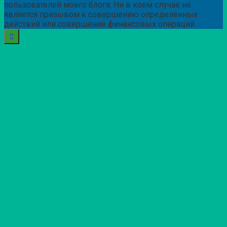
пользователей моего блога. Ни в коем случае не
является призывом к совершению определенных
действий или совершение финансовых операций.