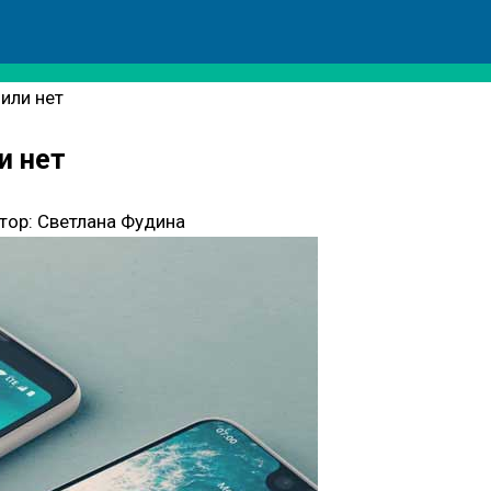
 или нет
и нет
тор:
Светлана Фудина