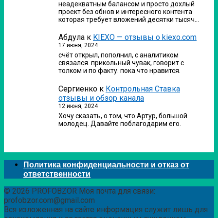
неадекватным балансом и просто дохлый
проект без обнов и интересного контента
которая требует вложений десятки тысяч…
Абдула
к
KIEXO — отзывы о kiexo.com
17 июня, 2024
счёт открыл, пополнил, с аналитиком
связался. прикольный чувак, говорит с
толком и по факту. пока что нравится.
Сергиенко
к
Контрольная Ставка
отзывы и обзор канала
12 июня, 2024
Хочу сказать, о том, что Артур, большой
молодец. Давайте поблагодарим его.
Политика конфиденциальности и отказ от
ответственности
© 2026 PROFOBZOR Моя почта для связи:
profobzor.com@gmail.com
Вся изложенная на сайте информация служит лишь для