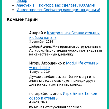
обзор
Аneovexis – контора вас сделает ЛОХАМИ!
Инвестпроект Goctwerop разводит на деньги!
Комментарии
Андрей
к
Контрольная Ставка отзывы
и обзор канала
3 сентября, 2024
Добрый день. Мне нравится сотрудничать с
Артуром. На дистанции можно претендовать
на качественную динамику.
Игорь Атрощенко
к
Modul life отзывы
— modul.life
4 августа, 2024
Думаю ошибаетесь вы - банки могут и не
знать кто их рекламирует приведи друга
хоть на карту хоть на страховку…
не играйте в это
к
Игра Битва Танков
обзор и отзывы
4 июля, 2024
конченая открученная параша с