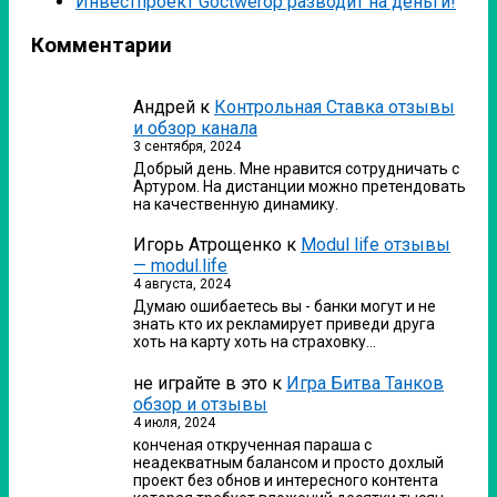
Инвестпроект Goctwerop разводит на деньги!
Комментарии
Андрей
к
Контрольная Ставка отзывы
и обзор канала
3 сентября, 2024
Добрый день. Мне нравится сотрудничать с
Артуром. На дистанции можно претендовать
на качественную динамику.
Игорь Атрощенко
к
Modul life отзывы
— modul.life
4 августа, 2024
Думаю ошибаетесь вы - банки могут и не
знать кто их рекламирует приведи друга
хоть на карту хоть на страховку…
не играйте в это
к
Игра Битва Танков
обзор и отзывы
4 июля, 2024
конченая открученная параша с
неадекватным балансом и просто дохлый
проект без обнов и интересного контента