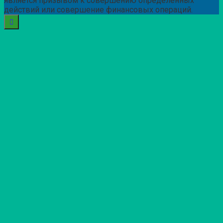
является призывом к совершению определенных
действий или совершение финансовых операций.