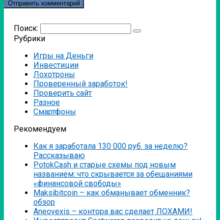
Поиск:
Рубрики
Игры на Деньги
Инвестиции
Лохотроны
Проверенный заработок!
Проверить сайт
Разное
Смартфоны
Рекомендуем
Как я заработала 130 000 руб. за неделю?
Рассказываю
PotokCash и старые схемы под новым
названием: что скрывается за обещаниями
«финансовой свободы»
Мaksibitcoin – как обманывает обменник?
обзор
Аneovexis – контора вас сделает ЛОХАМИ!