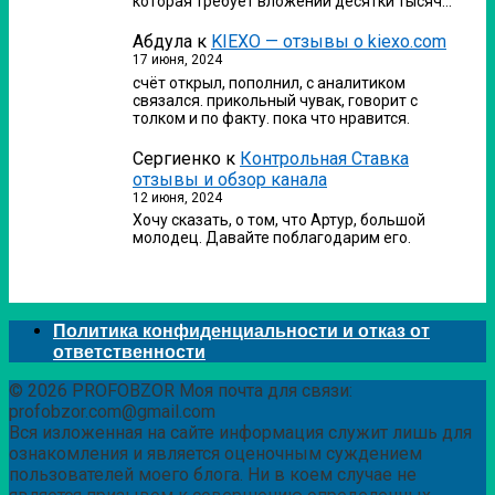
которая требует вложений десятки тысяч…
Абдула
к
KIEXO — отзывы о kiexo.com
17 июня, 2024
счёт открыл, пополнил, с аналитиком
связался. прикольный чувак, говорит с
толком и по факту. пока что нравится.
Сергиенко
к
Контрольная Ставка
отзывы и обзор канала
12 июня, 2024
Хочу сказать, о том, что Артур, большой
молодец. Давайте поблагодарим его.
Политика конфиденциальности и отказ от
ответственности
© 2026 PROFOBZOR Моя почта для связи:
profobzor.com@gmail.com
Вся изложенная на сайте информация служит лишь для
ознакомления и является оценочным суждением
пользователей моего блога. Ни в коем случае не