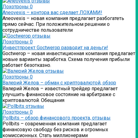
Лохотроны
0
Аneovexis – контора вас сделает ЛОХАМИ!
Аneovexis – новая компания предлагает разбогатеть
прямо сейчас. При положительном решении о
сотрудничестве пользователи
Лохотроны
0
Инвестпроект Goctwerop разводит на деньги!
Goctwerop – новая инвестиционная компания предлагает
новые варианты заработка. Схема получения прибыли
работает безотказно.
Лохотроны
0
Валерий Желов – обман с криптовалютой, обзор
Валерий Желов – известный трейдер предлагает
улучшить финансовое состояние на арбитраже с
криптовалютой. Обещания
Лохотроны
0
Pollbits – обзор финансового проекта, отзывы
Pollbits – современная компания предлагает
финансовую свободу без рисков и огромных
комиссионных. Стать миллионерами