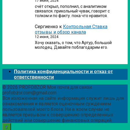
17 июня, 2024
счёт открыл, пополнил, с аналитиком
связался. прикольный чувак, говорит с
толком и по факту. пока что нравится.
Сергиенко
к
Контрольная Ставка
отзывы и обзор канала
12 июня, 2024
Хочу сказать, о том, что Артур, большой
молодец. Давайте поблагодарим его.
Политика конфиденциальности и отказ от
ответственности
© 2026 PROFOBZOR Моя почта для связи:
profobzor.com@gmail.com
Вся изложенная на сайте информация служит лишь для
ознакомления и является оценочным суждением
пользователей моего блога. Ни в коем случае не
является призывом к совершению определенных
действий или совершение финансовых операций.