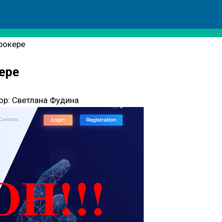
рокере
ере
ор:
Светлана Фудина