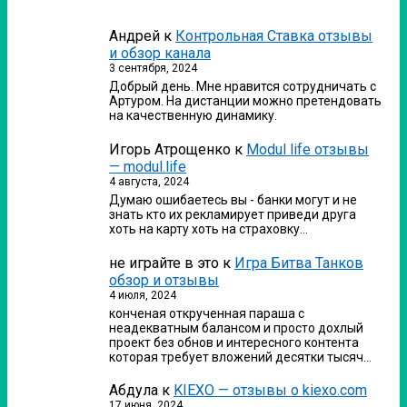
Андрей
к
Контрольная Ставка отзывы
и обзор канала
3 сентября, 2024
Добрый день. Мне нравится сотрудничать с
Артуром. На дистанции можно претендовать
на качественную динамику.
Игорь Атрощенко
к
Modul life отзывы
— modul.life
4 августа, 2024
Думаю ошибаетесь вы - банки могут и не
знать кто их рекламирует приведи друга
хоть на карту хоть на страховку…
не играйте в это
к
Игра Битва Танков
обзор и отзывы
4 июля, 2024
конченая открученная параша с
неадекватным балансом и просто дохлый
проект без обнов и интересного контента
которая требует вложений десятки тысяч…
Абдула
к
KIEXO — отзывы о kiexo.com
17 июня, 2024