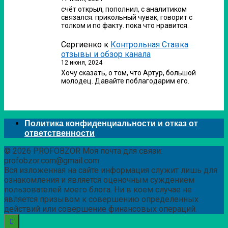
счёт открыл, пополнил, с аналитиком
связался. прикольный чувак, говорит с
толком и по факту. пока что нравится.
Сергиенко
к
Контрольная Ставка
отзывы и обзор канала
12 июня, 2024
Хочу сказать, о том, что Артур, большой
молодец. Давайте поблагодарим его.
Политика конфиденциальности и отказ от
ответственности
© 2026 PROFOBZOR Моя почта для связи:
profobzor.com@gmail.com
Вся изложенная на сайте информация служит лишь для
ознакомления и является оценочным суждением
пользователей моего блога. Ни в коем случае не
является призывом к совершению определенных
действий или совершение финансовых операций.