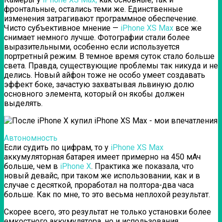
фронтальные, остались теми же. Единственные
изменения затрагивают программное обеспечение.
Чисто субъективное мнение —
iPhone XS Max
все же
снимает немного лучше. Фотографии стали более
выразительными, особенно если используется
портретный режим. В темное время суток стало больше
света. Правда, существующие проблемы так никуда и не
делись. Новый айфон тоже не особо умеет создавать
эффект боке, зачастую захватывая львиную долю
основного элемента, который он якобы должен
выделять.
Автономность
Если судить по цифрам, то у
iPhone XS Max
аккумуляторная батарея имеет примерно на 450 мАч
больше, чем в
iPhone X
. Практика же показала, что
новый девайс, при таком же использовании, как и в
случае с десяткой, проработал на полтора-два часа
больше. Как по мне, то это весьма неплохой результат.
Скорее всего, это результат не только установки более
емкостного аккумулятора, но и использования