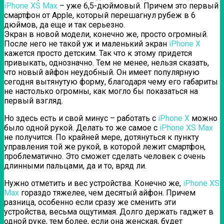
iPhone XS Max
– уже 6,5-дюймовый. Причем это первый
смартфон от Apple, который перешагнул рубеж в 6
дюймов, да еще и так серьезно.
Экран в новой модели, конечно же, просто огромный.
После него не такой уж и маленький экран
iPhone X
кажется просто детским. Так что к этому придется
привыкать, однозначно. Тем не менее, нельзя сказать,
что новый айфон неудобный. Он имеет популярную
сегодня вытянутую форму, благодаря чему его габариты
не настолько огромны, как могло бы показаться на
первый взгляд.
Но здесь есть и свой минус – работать с
iPhone X
можно
было одной рукой. Делать то же самое с
iPhone XS Max
не получится. По крайней мере, дотянуться к пункту
управления той же рукой, в которой лежит смартфон,
проблематично. Это сможет сделать человек с очень
длинными пальцами, да и то, вряд ли.
Нужно отметить и вес устройства. Конечно же,
iPhone XS
Max
гораздо тяжелее, чем десятый айфон. Причем
разница, особенно если сразу же сменить эти
устройства, весьма ощутимая. Долго держать гаджет в
одной руке, тем более, если она женская, будет