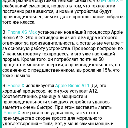
Здесь разница ощутимая. Нельзя сказать, что
iPhone X
–
слабенький смартфон, но дело в том, что технологии
постоянно развиваются, и новые устройства будут
производительнее, чем их даже прошлогодние собратья
того же класса.
В
iPhone XS Max
установлен новейший процессор Apple
Bionic A12. Это шестиядерный чип, два ядра которого
отвечают за производительность, а остальные четыре –
за основную работу устройства. Процессор построен по
7-нанометровому техпроцессу, и это уже настоящий
прорыв. Кроме того, он потребляет почти на 50
процентов меньше энергии, а производительность, по
сравнению с предшественником, выросла на 15%, что
тоже немало.
В
iPhone X
используется
Apple Bionic A11
. Да, это
хороший процессор, но он уже уступает А12.
Соответственно, разницу в мощности и
производительности этих двух устройств удалось
заметить очень быстро. При этом заставить лагать
iPhone X
все равно не удавалось, так что это
преимущество скорее просто для морального
удовлетворения – типа, вот, у меня самый мощный