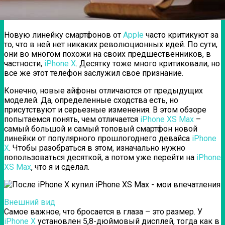
Новую линейку смартфонов от
Apple
часто критикуют за
то, что в ней нет никаких революционных идей.
По сути,
они во многом похожи на своих предшественников, в
частности,
iPhone X
. Десятку тоже много критиковали, но
все же этот телефон заслужил свое признание.
Конечно, новые айфоны отличаются от предыдущих
моделей. Да, определенные сходства есть, но
присутствуют и серьезные изменения. В этом обзоре
попытаемся понять, чем отличается
iPhone XS Max
–
самый большой и самый топовый смартфон новой
линейки от популярного прошлогоднего девайса
iPhone
X
. Чтобы разобраться в этом, изначально нужно
попользоваться десяткой, а потом уже перейти на
iPhone
XS Max
, что я и сделал.
Внешний вид
Самое важное, что бросается в глаза – это размер. У
iPhone X
установлен 5,8-дюймовый дисплей, тогда как в