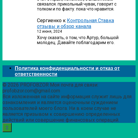
связался. прикольный чувак, говорит с
толком и по факту. пока что нравится.
Сергиенко
к
Контрольная Ставка
отзывы и обзор канала
12 июня, 2024
Хочу сказать, о том, что Артур, большой
молодец. Давайте поблагодарим его.
Политика конфиденциальности и отказ от
ответственности
© 2026 PROFOBZOR Моя почта для связи:
profobzor.com@gmail.com
Вся изложенная на сайте информация служит лишь для
ознакомления и является оценочным суждением
пользователей моего блога. Ни в коем случае не
является призывом к совершению определенных
действий или совершение финансовых операций.