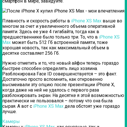
смартфон в мире, завидуйте.
Плавность и скорость работы в
iPhone XS Max
выше во
многом за счет и увеличенного объема оперативной
памяти. Здесь ее уже 4 гигабайта, тогда как в
предшественнике было только три. То, что в
iPhone XS
Max
может быть 512 Гб встроенной памяти, тоже
хорошая новость, так как максимальный объем в
десятке составляет 256 Гб.
Нужно отметить и то, что новый айфон теперь гораздо
быстрее способен определять лицо хозяина.
Разблокировка Face ID совершенствуется – это факт.
Достаточно просто вспомнить, как откровенно
высмеивали эту опцию после презентации iPhone X,
когда даже на ней не удалось с первого раза
разблокировать экран. На десятке я этой возможностью
практически не пользовался – потому что она была
сырая. А вот с
iPhone XS Max
дела обстоят уже гораздо
лучше.
Камеры
Камеры у
iPhone XS Max,
как основные, так и