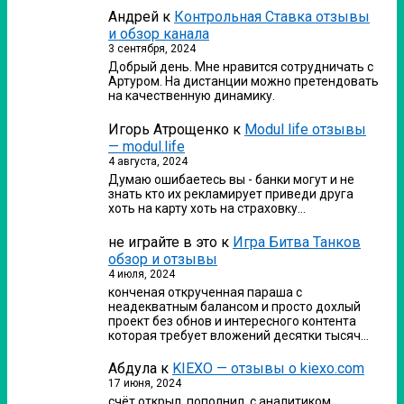
Андрей
к
Контрольная Ставка отзывы
и обзор канала
3 сентября, 2024
Добрый день. Мне нравится сотрудничать с
Артуром. На дистанции можно претендовать
на качественную динамику.
Игорь Атрощенко
к
Modul life отзывы
— modul.life
4 августа, 2024
Думаю ошибаетесь вы - банки могут и не
знать кто их рекламирует приведи друга
хоть на карту хоть на страховку…
не играйте в это
к
Игра Битва Танков
обзор и отзывы
4 июля, 2024
конченая открученная параша с
неадекватным балансом и просто дохлый
проект без обнов и интересного контента
которая требует вложений десятки тысяч…
Абдула
к
KIEXO — отзывы о kiexo.com
17 июня, 2024
счёт открыл, пополнил, с аналитиком