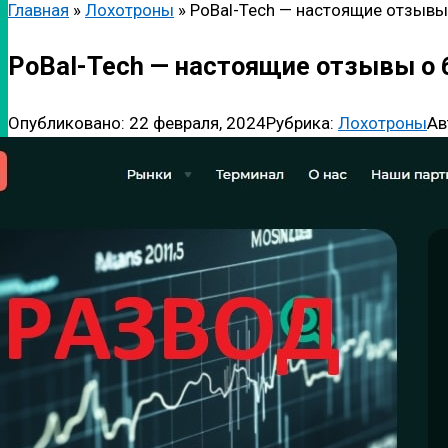
Главная
»
Лохотроны
»
PoBal-Tech — настоящие отзывы
PoBal-Tech — настоящие отзывы о 
Опубликовано:
22 февраля, 2024
Рубрика:
Лохотроны
Ав