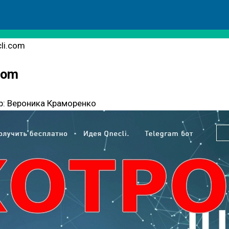
li.com
com
р:
Вероника Краморенко