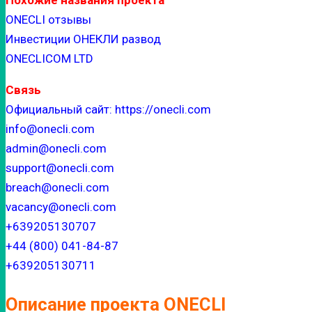
Похожие названия проекта
ONECLI отзывы
Инвестиции ОНЕКЛИ развод
ONECLICOM LTD
Связь
Официальный сайт: https://onecli.com
info@onecli.com
admin@onecli.com
support@onecli.com
breach@onecli.com
vacancy@onecli.com
+639205130707
+44 (800) 041-84-87
+639205130711
Описание проекта ONECLI