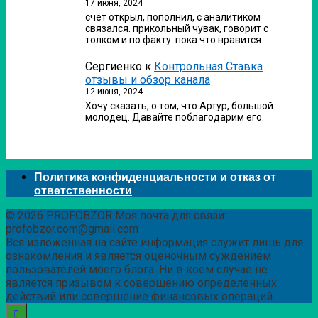
17 июня, 2024
счёт открыл, пополнил, с аналитиком
связался. прикольный чувак, говорит с
толком и по факту. пока что нравится.
Сергиенко
к
Контрольная Ставка
отзывы и обзор канала
12 июня, 2024
Хочу сказать, о том, что Артур, большой
молодец. Давайте поблагодарим его.
Политика конфиденциальности и отказ от
ответственности
© 2026 PROFOBZOR Моя почта для связи:
profobzor.com@gmail.com
Вся изложенная на сайте информация служит лишь для
ознакомления и является оценочным суждением
пользователей моего блога. Ни в коем случае не
является призывом к совершению определенных
действий или совершение финансовых операций.