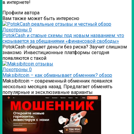
в интернете!
Профили автора
Вам также может быть интересно
Лохотроны
0
PotokCash и старые схемы под новым названием: что
скрывается за обещаниями «финансовой свободы»
PotokCash обещает деньги без риска? Звучит слишком
знакомо. Инвестиционные платформы сегодня
появляются с такой
Лохотроны
0
Мaksibitcoin – как обманывает обменник? обзор
Мaksibitcoin – современный обменник появился
несколько месяцев назад. Предлагает обменять
популярные и эксклюзивные варианты