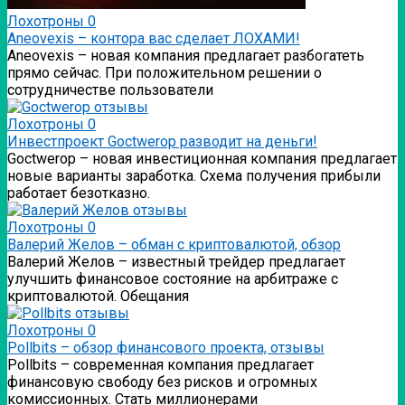
Лохотроны
0
Аneovexis – контора вас сделает ЛОХАМИ!
Аneovexis – новая компания предлагает разбогатеть
прямо сейчас. При положительном решении о
сотрудничестве пользователи
Лохотроны
0
Инвестпроект Goctwerop разводит на деньги!
Goctwerop – новая инвестиционная компания предлагает
новые варианты заработка. Схема получения прибыли
работает безотказно.
Лохотроны
0
Валерий Желов – обман с криптовалютой, обзор
Валерий Желов – известный трейдер предлагает
улучшить финансовое состояние на арбитраже с
криптовалютой. Обещания
Лохотроны
0
Pollbits – обзор финансового проекта, отзывы
Pollbits – современная компания предлагает
финансовую свободу без рисков и огромных
комиссионных. Стать миллионерами