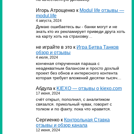
Игорь Атрощенко
к
Modul life отзывы —
modul.life
4 августа, 2024
Думаю ошибаетесь вы - банки могут и не
знать кто их рекламирует приведи друга хоть
на карту хоть на страховку…
не играйте в это
к
Игра Битва Танков
обзор и отзывы
4 июля, 2024
конченая открученная параша с
неадекватным балансом и просто дохлый
проект без обнов и интересного контента
которая требует вложений десятки тысяч…
Абдула
к
KIEXO — отзывы о kiexo.com
17 июня, 2024
счёт открыл, пополнил, с аналитиком
связался. прикольный чувак, говорит с
толком и по факту. пока что нравится.
Сергиенко
к
Контрольная Ставка
отзывы и обзор канала
12 июня, 2024