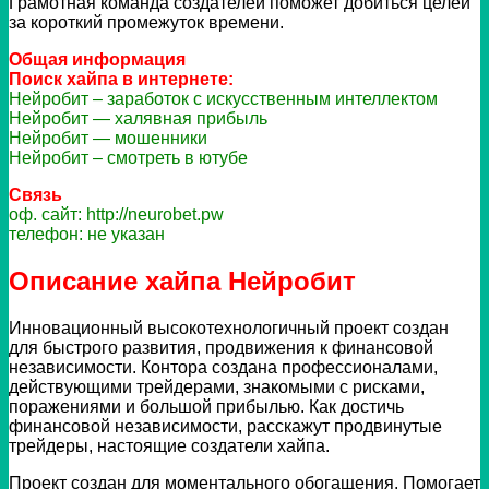
Грамотная команда создателей поможет добиться целей
за короткий промежуток времени.
Общая информация
Поиск хайпа в интернете:
Нейробит – заработок с искусственным интеллектом
Нейробит — халявная прибыль
Нейробит — мошенники
Нейробит – смотреть в ютубе
Связь
оф. сайт: http://neurobet.pw
телефон: не указан
Описание хайпа Нейробит
Инновационный высокотехнологичный проект создан
для быстрого развития, продвижения к финансовой
независимости. Контора создана профессионалами,
действующими трейдерами, знакомыми с рисками,
поражениями и большой прибылью. Как достичь
финансовой независимости, расскажут продвинутые
трейдеры, настоящие создатели хайпа.
Проект создан для моментального обогащения. Помогает