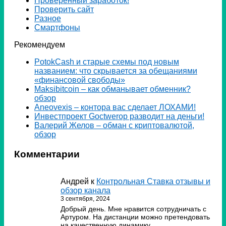
Проверенный заработок!
Проверить сайт
Разное
Смартфоны
Рекомендуем
PotokCash и старые схемы под новым
названием: что скрывается за обещаниями
«финансовой свободы»
Мaksibitcoin – как обманывает обменник?
обзор
Аneovexis – контора вас сделает ЛОХАМИ!
Инвестпроект Goctwerop разводит на деньги!
Валерий Желов – обман с криптовалютой,
обзор
Комментарии
Андрей
к
Контрольная Ставка отзывы и
обзор канала
3 сентября, 2024
Добрый день. Мне нравится сотрудничать с
Артуром. На дистанции можно претендовать
на качественную динамику.