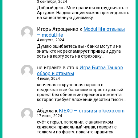
3 сентября, 2024
Добрый день. Мне нравится сотрудничать с
Артуром. На дистанции можно претендовать
на качественную динамику.
Игорь Атрощенко
к
Modul life отзывы
— modul.life
4 августа, 2024
Думаю ошибаетесь вы - банки могут и не
знать кто их рекламирует приведи друга
хоть на карту хоть на страховку…
не играйте в это
к
Игра Битва Танков
обзор и отзывы
4 июля, 2024
конченая открученная параша с
неадекватным балансом и просто дохлый
проект без обнов и интересного контента
которая требует вложений десятки тысяч…
Абдула
к
KIEXO — отзывы о kiexo.com
17 июня, 2024
счёт открыл, пополнил, с аналитиком
связался. прикольный чувак, говорит с
толком и по факту. пока что нравится.