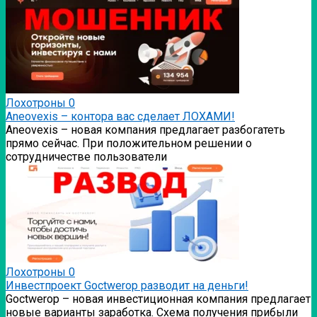
Лохотроны
0
Аneovexis – контора вас сделает ЛОХАМИ!
Аneovexis – новая компания предлагает разбогатеть
прямо сейчас. При положительном решении о
сотрудничестве пользователи
Лохотроны
0
Инвестпроект Goctwerop разводит на деньги!
Goctwerop – новая инвестиционная компания предлагает
новые варианты заработка. Схема получения прибыли