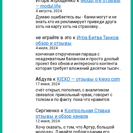
Игорь Атрощенко
к
Modul life отзывы
— modul.life
4 августа, 2024
Думаю ошибаетесь вы - банки могут и не
знать кто их рекламирует приведи друга
хоть на карту хоть на страховку…
не играйте в это
к
Игра Битва Танков
обзор и отзывы
4 июля, 2024
конченая открученная параша с
неадекватным балансом и просто дохлый
проект без обнов и интересного контента
которая требует вложений десятки тысяч…
Абдула
к
KIEXO — отзывы о kiexo.com
17 июня, 2024
счёт открыл, пополнил, с аналитиком
связался. прикольный чувак, говорит с
толком и по факту. пока что нравится.
Сергиенко
к
Контрольная Ставка
отзывы и обзор канала
12 июня, 2024
Хочу сказать, о том, что Артур, большой
молодец. Давайте поблагодарим его.