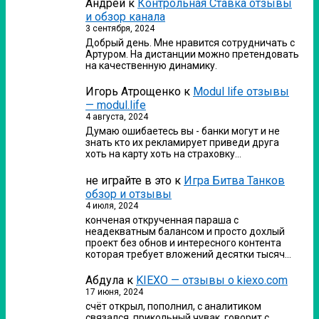
Андрей
к
Контрольная Ставка отзывы
и обзор канала
3 сентября, 2024
Добрый день. Мне нравится сотрудничать с
Артуром. На дистанции можно претендовать
на качественную динамику.
Игорь Атрощенко
к
Modul life отзывы
— modul.life
4 августа, 2024
Думаю ошибаетесь вы - банки могут и не
знать кто их рекламирует приведи друга
хоть на карту хоть на страховку…
не играйте в это
к
Игра Битва Танков
обзор и отзывы
4 июля, 2024
конченая открученная параша с
неадекватным балансом и просто дохлый
проект без обнов и интересного контента
которая требует вложений десятки тысяч…
Абдула
к
KIEXO — отзывы о kiexo.com
17 июня, 2024
счёт открыл, пополнил, с аналитиком
связался. прикольный чувак, говорит с