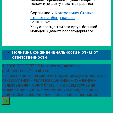
толком и по факту. пока что нравится.
Сергиенко
к
Контрольная Ставка
отзывы и обзор канала
12 июня, 2024
Хочу сказать, о том, что Артур, большой
молодец. Давайте поблагодарим его.
Политика конфиденциальности и отказ от
ответственности
© 2026 PROFOBZOR Моя почта для связи:
profobzor.com@gmail.com
Вся изложенная на сайте информация служит лишь для
ознакомления и является оценочным суждением
пользователей моего блога. Ни в коем случае не
является призывом к совершению определенных
действий или совершение финансовых операций.