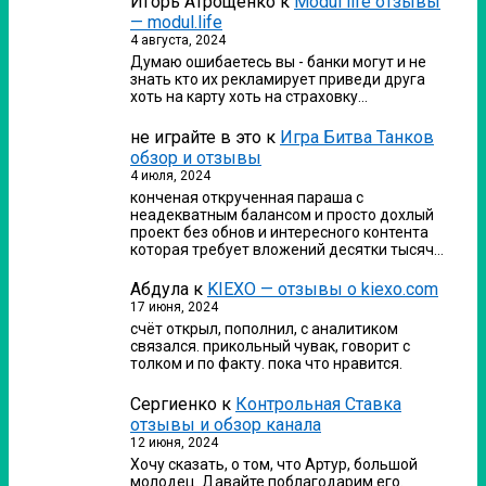
Игорь Атрощенко
к
Modul life отзывы
— modul.life
4 августа, 2024
Думаю ошибаетесь вы - банки могут и не
знать кто их рекламирует приведи друга
хоть на карту хоть на страховку…
не играйте в это
к
Игра Битва Танков
обзор и отзывы
4 июля, 2024
конченая открученная параша с
неадекватным балансом и просто дохлый
проект без обнов и интересного контента
которая требует вложений десятки тысяч…
Абдула
к
KIEXO — отзывы о kiexo.com
17 июня, 2024
счёт открыл, пополнил, с аналитиком
связался. прикольный чувак, говорит с
толком и по факту. пока что нравится.
Сергиенко
к
Контрольная Ставка
отзывы и обзор канала
12 июня, 2024
Хочу сказать, о том, что Артур, большой
молодец. Давайте поблагодарим его.