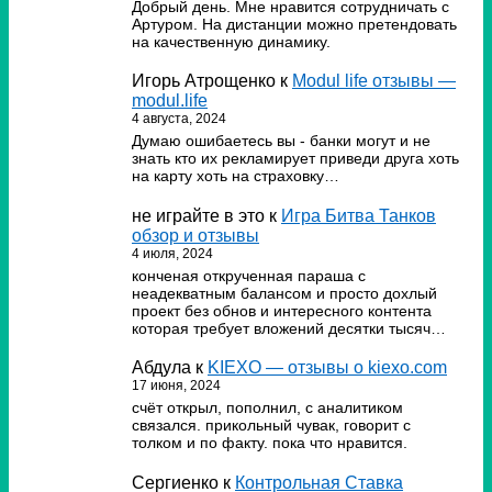
Добрый день. Мне нравится сотрудничать с
Артуром. На дистанции можно претендовать
на качественную динамику.
Игорь Атрощенко
к
Modul life отзывы —
modul.life
4 августа, 2024
Думаю ошибаетесь вы - банки могут и не
знать кто их рекламирует приведи друга хоть
на карту хоть на страховку…
не играйте в это
к
Игра Битва Танков
обзор и отзывы
4 июля, 2024
конченая открученная параша с
неадекватным балансом и просто дохлый
проект без обнов и интересного контента
которая требует вложений десятки тысяч…
Абдула
к
KIEXO — отзывы о kiexo.com
17 июня, 2024
счёт открыл, пополнил, с аналитиком
связался. прикольный чувак, говорит с
толком и по факту. пока что нравится.
Сергиенко
к
Контрольная Ставка