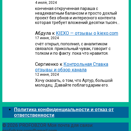
4 июля, 2024
конченая открученная параша с
неадекватным балансом и просто дохлый
проект без обнов и интересного контента
которая требует вложений десятки тысяч…
Абдула
к
KIEXO — отзывы о kiexo.com
17 июня, 2024
счёт открыл, пополнил, с аналитиком
связался. прикольный чувак, говорит с
толком и по факту. пока что нравится.
Сергиенко
к
Контрольная Ставка
отзывы и обзор канала
12 июня, 2024
Хочу сказать, о том, что Артур, большой
молодец. Давайте поблагодарим его.
Политика конфиденциальности и отказ от
ответственности
© 2026 PROFOBZOR Моя почта для связи:
profobzor.com@gmail.com