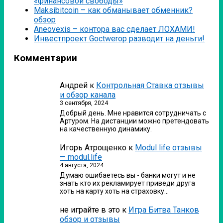
«финансовой свободы»
Мaksibitcoin – как обманывает обменник?
обзор
Аneovexis – контора вас сделает ЛОХАМИ!
Инвестпроект Goctwerop разводит на деньги!
Комментарии
Андрей
к
Контрольная Ставка отзывы
и обзор канала
3 сентября, 2024
Добрый день. Мне нравится сотрудничать с
Артуром. На дистанции можно претендовать
на качественную динамику.
Игорь Атрощенко
к
Modul life отзывы
— modul.life
4 августа, 2024
Думаю ошибаетесь вы - банки могут и не
знать кто их рекламирует приведи друга
хоть на карту хоть на страховку…
не играйте в это
к
Игра Битва Танков
обзор и отзывы