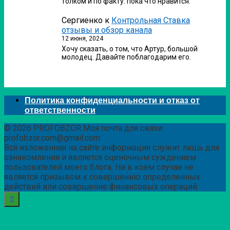
толком и по факту. пока что нравится.
Сергиенко
к
Контрольная Ставка
отзывы и обзор канала
12 июня, 2024
Хочу сказать, о том, что Артур, большой
молодец. Давайте поблагодарим его.
Политика конфиденциальности и отказ от
ответственности
© 2026 PROFOBZOR Моя почта для связи:
profobzor.com@gmail.com
Вся изложенная на сайте информация служит лишь для
ознакомления и является оценочным суждением
пользователей моего блога. Ни в коем случае не
является призывом к совершению определенных
действий или совершение финансовых операций.