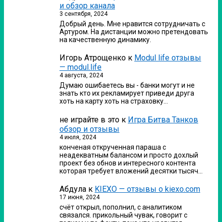
и обзор канала
3 сентября, 2024
Добрый день. Мне нравится сотрудничать с
Артуром. На дистанции можно претендовать
на качественную динамику.
Игорь Атрощенко
к
Modul life отзывы
— modul.life
4 августа, 2024
Думаю ошибаетесь вы - банки могут и не
знать кто их рекламирует приведи друга
хоть на карту хоть на страховку…
не играйте в это
к
Игра Битва Танков
обзор и отзывы
4 июля, 2024
конченая открученная параша с
неадекватным балансом и просто дохлый
проект без обнов и интересного контента
которая требует вложений десятки тысяч…
Абдула
к
KIEXO — отзывы о kiexo.com
17 июня, 2024
счёт открыл, пополнил, с аналитиком
связался. прикольный чувак, говорит с