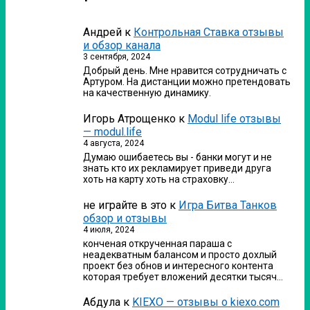
Андрей
к
Контрольная Ставка отзывы
и обзор канала
3 сентября, 2024
Добрый день. Мне нравится сотрудничать с
Артуром. На дистанции можно претендовать
на качественную динамику.
Игорь Атрощенко
к
Modul life отзывы
— modul.life
4 августа, 2024
Думаю ошибаетесь вы - банки могут и не
знать кто их рекламирует приведи друга
хоть на карту хоть на страховку…
не играйте в это
к
Игра Битва Танков
обзор и отзывы
4 июля, 2024
конченая открученная параша с
неадекватным балансом и просто дохлый
проект без обнов и интересного контента
которая требует вложений десятки тысяч…
Абдула
к
KIEXO — отзывы о kiexo.com