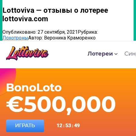
Lottoviva — отзывы о лотерее
lottoviva.com
Опубликовано:
27 сентября, 2021
Рубрика:
Лохотроны
Автор:
Вероника Краморенко