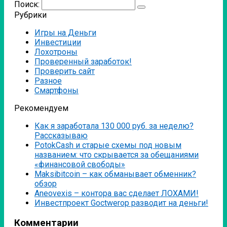
Поиск:
Рубрики
Игры на Деньги
Инвестиции
Лохотроны
Проверенный заработок!
Проверить сайт
Разное
Смартфоны
Рекомендуем
Как я заработала 130 000 руб. за неделю?
Рассказываю
PotokCash и старые схемы под новым
названием: что скрывается за обещаниями
«финансовой свободы»
Мaksibitcoin – как обманывает обменник?
обзор
Аneovexis – контора вас сделает ЛОХАМИ!
Инвестпроект Goctwerop разводит на деньги!
Комментарии