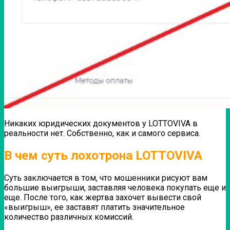
Никаких юридических документов у LOTTOVIVA в
реальности нет. Собственно, как и самого сервиса.
В чем суть лохотрона LOTTOVIVA
Суть заключается в том, что мошенники рисуют вам
большие выигрыши, заставляя человека покупать еще и
еще. После того, как жертва захочет вывести свой
«выигрыш», ее заставят платить значительное
количество различных комиссий.