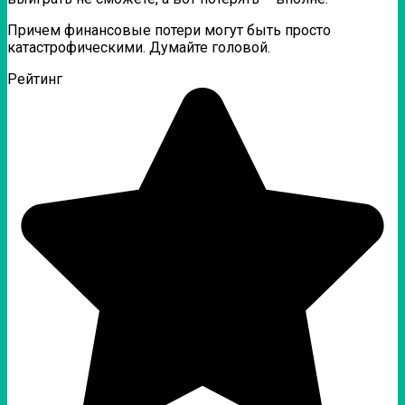
Причем финансовые потери могут быть просто
катастрофическими. Думайте головой.
Рейтинг