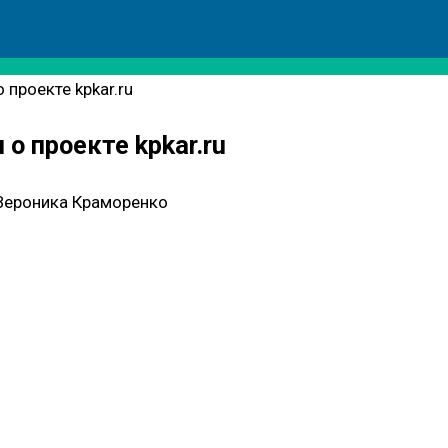
проекте kpkar.ru
о проекте kpkar.ru
Вероника Краморенко