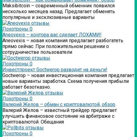
Мaksibitcoin – современный обменник появился
несколько месяцев назад. Предлагает обменять
популярные и эксклюзивные варианты
Лохотроны
0
Аneovexis – контора вас сделает ЛОХАМИ!
Аneovexis – новая компания предлагает разбогатеть
прямо сейчас. При положительном решении о
сотрудничестве пользователи
Лохотроны
0
Инвестпроект Goctwerop разводит на деньги!
Goctwerop – новая инвестиционная компания предлагает
новые варианты заработка. Схема получения прибыли
работает безотказно.
Лохотроны
0
Валерий Желов – обман с криптовалютой, обзор
Валерий Желов – известный трейдер предлагает
улучшить финансовое состояние на арбитраже с
криптовалютой. Обещания
Лохотроны
0