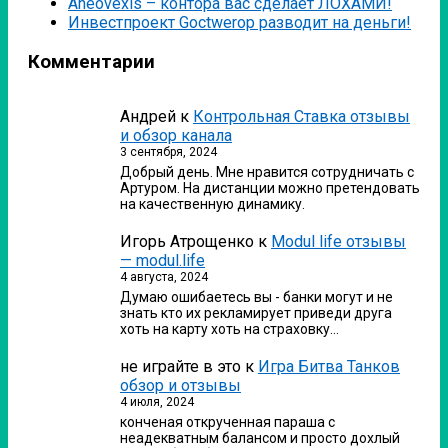
Аneovexis – контора вас сделает ЛОХАМИ!
Инвестпроект Goctwerop разводит на деньги!
Комментарии
Андрей
к
Контрольная Ставка отзывы
и обзор канала
3 сентября, 2024
Добрый день. Мне нравится сотрудничать с
Артуром. На дистанции можно претендовать
на качественную динамику.
Игорь Атрощенко
к
Modul life отзывы
— modul.life
4 августа, 2024
Думаю ошибаетесь вы - банки могут и не
знать кто их рекламирует приведи друга
хоть на карту хоть на страховку…
не играйте в это
к
Игра Битва Танков
обзор и отзывы
4 июля, 2024
конченая открученная параша с
неадекватным балансом и просто дохлый