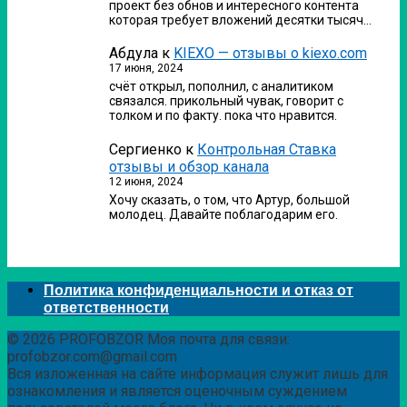
проект без обнов и интересного контента
которая требует вложений десятки тысяч…
Абдула
к
KIEXO — отзывы о kiexo.com
17 июня, 2024
счёт открыл, пополнил, с аналитиком
связался. прикольный чувак, говорит с
толком и по факту. пока что нравится.
Сергиенко
к
Контрольная Ставка
отзывы и обзор канала
12 июня, 2024
Хочу сказать, о том, что Артур, большой
молодец. Давайте поблагодарим его.
Политика конфиденциальности и отказ от
ответственности
© 2026 PROFOBZOR Моя почта для связи:
profobzor.com@gmail.com
Вся изложенная на сайте информация служит лишь для
ознакомления и является оценочным суждением