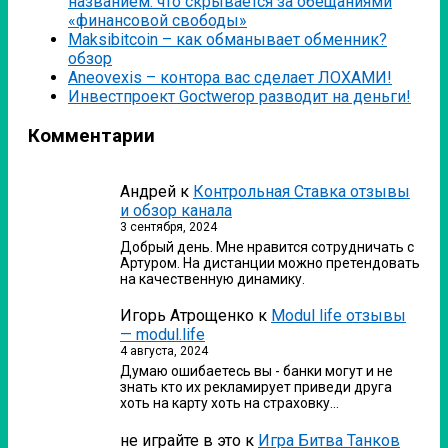
названием: что скрывается за обещаниями
«финансовой свободы»
Мaksibitcoin – как обманывает обменник?
обзор
Аneovexis – контора вас сделает ЛОХАМИ!
Инвестпроект Goctwerop разводит на деньги!
Комментарии
Андрей
к
Контрольная Ставка отзывы
и обзор канала
3 сентября, 2024
Добрый день. Мне нравится сотрудничать с
Артуром. На дистанции можно претендовать
на качественную динамику.
Игорь Атрощенко
к
Modul life отзывы
— modul.life
4 августа, 2024
Думаю ошибаетесь вы - банки могут и не
знать кто их рекламирует приведи друга
хоть на карту хоть на страховку…
не играйте в это
к
Игра Битва Танков