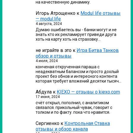
на качественную динамику.
Игорь Атрощенко
к
Modul life отзывы
— modul.life
4 августа, 2024
Думаю ошибаетесь вы - банки могут и не
знать кто их рекламирует приведи друга
хоть на карту хоть на страховку…
не играйте в это
к
Игра Битва Танков
обзор и отзывы
4 июля, 2024
конченая открученная параша с
неадекватным балансом и просто дохлый
проект без обнов и интересного контента
которая требует вложений десятки тысяч…
Абдула
к
KIEXO — отзывы о kiexo.com
17 июня, 2024
счёт открыл, пополнил, с аналитиком
связался. прикольный чувак, говорит с
толком и по факту. пока что нравится.
Сергиенко
к
Контрольная Ставка
отзывы и обзор канала