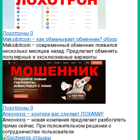
Лохотроны
0
Мaksibitcoin – как обманывает обменник? обзор
Мaksibitcoin – современный обменник появился
несколько месяцев назад. Предлагает обменять
популярные и эксклюзивные варианты
Лохотроны
0
Аneovexis – контора вас сделает ЛОХАМИ!
Аneovexis – новая компания предлагает разбогатеть
прямо сейчас. При положительном решении о
сотрудничестве пользователи