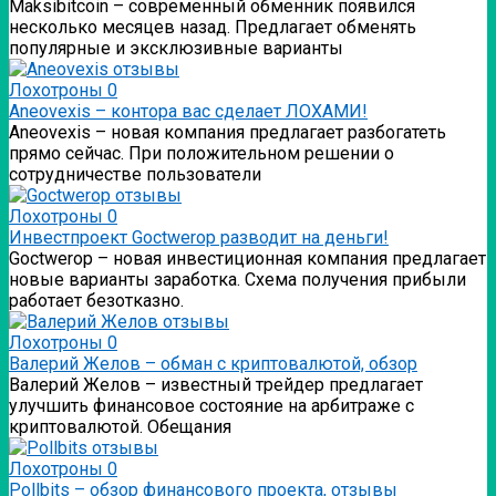
Мaksibitcoin – современный обменник появился
несколько месяцев назад. Предлагает обменять
популярные и эксклюзивные варианты
Лохотроны
0
Аneovexis – контора вас сделает ЛОХАМИ!
Аneovexis – новая компания предлагает разбогатеть
прямо сейчас. При положительном решении о
сотрудничестве пользователи
Лохотроны
0
Инвестпроект Goctwerop разводит на деньги!
Goctwerop – новая инвестиционная компания предлагает
новые варианты заработка. Схема получения прибыли
работает безотказно.
Лохотроны
0
Валерий Желов – обман с криптовалютой, обзор
Валерий Желов – известный трейдер предлагает
улучшить финансовое состояние на арбитраже с
криптовалютой. Обещания
Лохотроны
0
Pollbits – обзор финансового проекта, отзывы