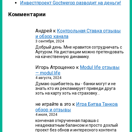
Инвестпроект Goctwerop разводит на деньги!
Комментарии
Андрей
к
Контрольная Ставка отзывы
и обзор канала
3 сентября, 2024
Добрый день. Мне нравится сотрудничать с
Артуром. На дистанции можно претендовать
на качественную динамику.
Игорь Атрощенко
к
Modul life отзывы
— modul.life
4 августа, 2024
Думаю ошибаетесь вы - банки могут и не
знать кто их рекламирует приведи друга
хоть на карту хоть на страховку…
не играйте в это
к
Игра Битва Танков
обзор и отзывы
4 июля, 2024
конченая открученная параша с
неадекватным балансом и просто дохлый
проект без обнов и интересного контента