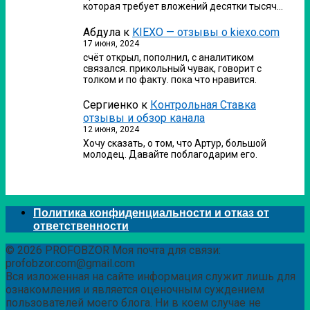
которая требует вложений десятки тысяч…
Абдула
к
KIEXO — отзывы о kiexo.com
17 июня, 2024
счёт открыл, пополнил, с аналитиком
связался. прикольный чувак, говорит с
толком и по факту. пока что нравится.
Сергиенко
к
Контрольная Ставка
отзывы и обзор канала
12 июня, 2024
Хочу сказать, о том, что Артур, большой
молодец. Давайте поблагодарим его.
Политика конфиденциальности и отказ от
ответственности
© 2026 PROFOBZOR Моя почта для связи:
profobzor.com@gmail.com
Вся изложенная на сайте информация служит лишь для
ознакомления и является оценочным суждением
пользователей моего блога. Ни в коем случае не