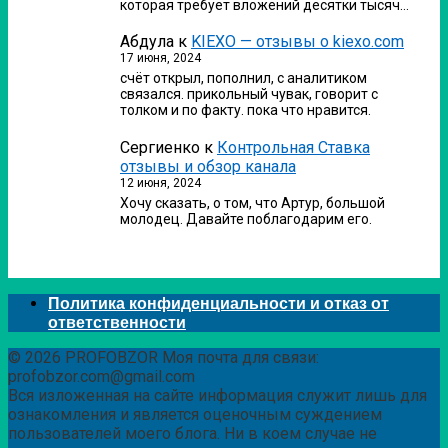
которая требует вложений десятки тысяч…
Абдула
к
KIEXO — отзывы о kiexo.com
17 июня, 2024
счёт открыл, пополнил, с аналитиком
связался. прикольный чувак, говорит с
толком и по факту. пока что нравится.
Сергиенко
к
Контрольная Ставка
отзывы и обзор канала
12 июня, 2024
Хочу сказать, о том, что Артур, большой
молодец. Давайте поблагодарим его.
Политика конфиденциальности и отказ от
ответственности
© 2026 PROFOBZOR Моя почта для связи:
profobzor.com@gmail.com
Вся изложенная на сайте информация служит лишь для
ознакомления и является оценочным суждением
пользователей моего блога. Ни в коем случае не