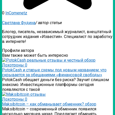
0
InComenetz
Светлана Фудина
/ автор статьи
Блогер, писатель, независимый журналист, внештатный
сотрудник издания «Известия». Специалист по заработку
в интернете!
Профили автора
Вам также может быть интересно
Лохотроны
0
PotokCash и старые схемы под новым названием: что
скрывается за обещаниями «финансовой свободы»
PotokCash обещает деньги без риска? Звучит слишком
знакомо. Инвестиционные платформы сегодня
появляются с такой
Лохотроны
0
Мaksibitcoin – как обманывает обменник? обзор
Мaksibitcoin – современный обменник появился
несколько месяцев назад. Предлагает обменять