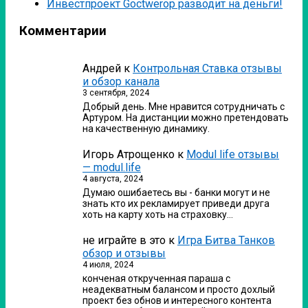
Инвестпроект Goctwerop разводит на деньги!
Комментарии
Андрей
к
Контрольная Ставка отзывы
и обзор канала
3 сентября, 2024
Добрый день. Мне нравится сотрудничать с
Артуром. На дистанции можно претендовать
на качественную динамику.
Игорь Атрощенко
к
Modul life отзывы
— modul.life
4 августа, 2024
Думаю ошибаетесь вы - банки могут и не
знать кто их рекламирует приведи друга
хоть на карту хоть на страховку…
не играйте в это
к
Игра Битва Танков
обзор и отзывы
4 июля, 2024
конченая открученная параша с
неадекватным балансом и просто дохлый
проект без обнов и интересного контента