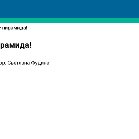
— пирамида!
ирамида!
ор:
Светлана Фудина