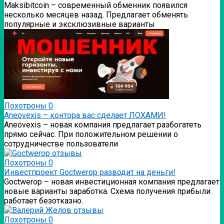
Мaksibitcoin – современный обменник появился
несколько месяцев назад. Предлагает обменять
популярные и эксклюзивные варианты
Лохотроны
0
Аneovexis – контора вас сделает ЛОХАМИ!
Аneovexis – новая компания предлагает разбогатеть
прямо сейчас. При положительном решении о
сотрудничестве пользователи
Лохотроны
0
Инвестпроект Goctwerop разводит на деньги!
Goctwerop – новая инвестиционная компания предлагает
новые варианты заработка. Схема получения прибыли
работает безотказно.
Лохотроны
0