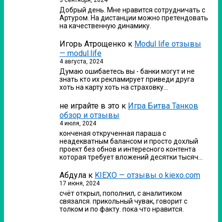
Добрый день. Мне нравится сотрудничать с
Артуром. На дистанции можно претендовать
на качественную динамику.
Игорь Атрощенко
к
Modul life отзывы
— modul.life
4 августа, 2024
Думаю ошибаетесь вы - банки могут и не
знать кто их рекламирует приведи друга
хоть на карту хоть на страховку…
не играйте в это
к
Игра Битва Танков
обзор и отзывы
4 июля, 2024
конченая открученная параша с
неадекватным балансом и просто дохлый
проект без обнов и интересного контента
которая требует вложений десятки тысяч…
Абдула
к
KIEXO — отзывы о kiexo.com
17 июня, 2024
счёт открыл, пополнил, с аналитиком
связался. прикольный чувак, говорит с
толком и по факту. пока что нравится.