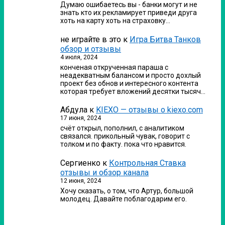
Думаю ошибаетесь вы - банки могут и не
знать кто их рекламирует приведи друга
хоть на карту хоть на страховку…
не играйте в это
к
Игра Битва Танков
обзор и отзывы
4 июля, 2024
конченая открученная параша с
неадекватным балансом и просто дохлый
проект без обнов и интересного контента
которая требует вложений десятки тысяч…
Абдула
к
KIEXO — отзывы о kiexo.com
17 июня, 2024
счёт открыл, пополнил, с аналитиком
связался. прикольный чувак, говорит с
толком и по факту. пока что нравится.
Сергиенко
к
Контрольная Ставка
отзывы и обзор канала
12 июня, 2024
Хочу сказать, о том, что Артур, большой
молодец. Давайте поблагодарим его.