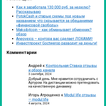
Как я заработала 130 000 руб. за неделю?
Рассказываю
PotokCash и старые схемы под новым
названием: что скрывается за обещаниями
«финансовой свободы»
Мaksibitcoin – как обманывает обменник?
обзор
Аneovexis – контора вас сделает ЛОХАМИ!
Инвестпроект Goctwerop разводит на деньги!
Комментарии
Андрей
к
Контрольная Ставка отзывы
и обзор канала
3 сентября, 2024
Добрый день. Мне нравится сотрудничать с
Артуром. На дистанции можно претендовать
на качественную динамику.
Игорь Атрощенко
к
Modul life отзывы
— modul.life
4 августа, 2024