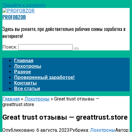
Перейти к контенту
PROFOBZOR
Здесь вы узнаете, про действительно рабочие схемы заработка в
интернете!
Поиск:
Главная
Лохотроны
Разное
Проверенный заработок!
Контакты
Все статьи
Главная
»
Лохотроны
»
Great trust отзывы —
greattrust.store
Great trust отзывы — greattrust.store
Опубликовано:
6 августа, 2023
Рубрика:
Лохотроны
Автор: