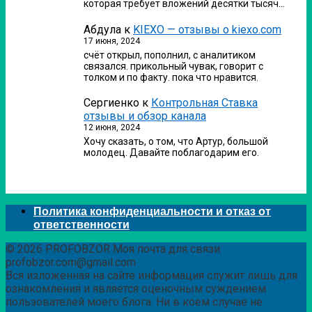
которая требует вложений десятки тысяч…
Абдула
к
KIEXO — отзывы о kiexo.com
17 июня, 2024
счёт открыл, пополнил, с аналитиком
связался. прикольный чувак, говорит с
толком и по факту. пока что нравится.
Сергиенко
к
Контрольная Ставка
отзывы и обзор канала
12 июня, 2024
Хочу сказать, о том, что Артур, большой
молодец. Давайте поблагодарим его.
Политика конфиденциальности и отказ от
ответственности
© 2026 PROFOBZOR Моя почта для связи:
profobzor.com@gmail.com
Вся изложенная на сайте информация служит лишь для
ознакомления и является оценочным суждением
пользователей моего блога. Ни в коем случае не