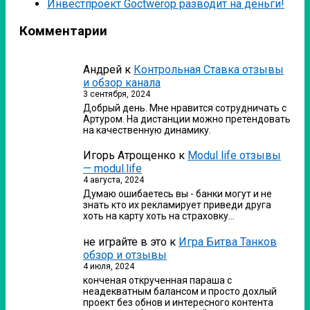
Инвестпроект Goctwerop разводит на деньги!
Комментарии
Андрей
к
Контрольная Ставка отзывы
и обзор канала
3 сентября, 2024
Добрый день. Мне нравится сотрудничать с
Артуром. На дистанции можно претендовать
на качественную динамику.
Игорь Атрощенко
к
Modul life отзывы
— modul.life
4 августа, 2024
Думаю ошибаетесь вы - банки могут и не
знать кто их рекламирует приведи друга
хоть на карту хоть на страховку…
не играйте в это
к
Игра Битва Танков
обзор и отзывы
4 июля, 2024
конченая открученная параша с
неадекватным балансом и просто дохлый
проект без обнов и интересного контента