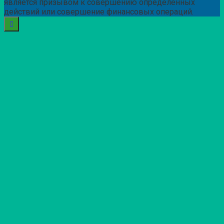
является призывом к совершению определенных
действий или совершение финансовых операций.