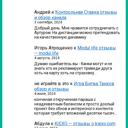
Андрей
к
Контрольная Ставка отзывы
и обзор канала
3 сентября, 2024
Добрый день. Мне нравится сотрудничать с
Артуром. На дистанции можно претендовать
на качественную динамику.
Игорь Атрощенко
к
Modul life отзывы
— modul.life
4 августа, 2024
Думаю ошибаетесь вы - банки могут и не
знать кто их рекламирует приведи друга
хоть на карту хоть на страховку…
не играйте в это
к
Игра Битва Танков
обзор и отзывы
4 июля, 2024
конченая открученная параша с
неадекватным балансом и просто дохлый
проект без обнов и интересного контента
которая требует вложений десятки тысяч…
Абдула
к
KIEXO — отзывы о kiexo.com