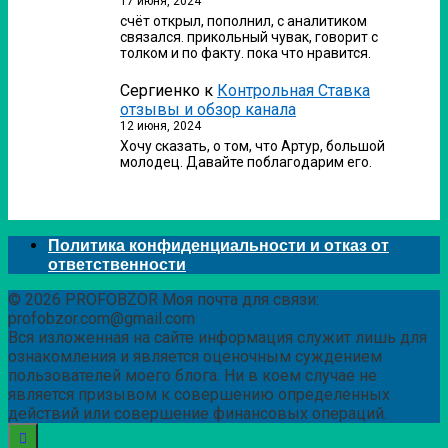
17 июня, 2024
счёт открыл, пополнил, с аналитиком
связался. прикольный чувак, говорит с
толком и по факту. пока что нравится.
Сергиенко
к
Контрольная Ставка
отзывы и обзор канала
12 июня, 2024
Хочу сказать, о том, что Артур, большой
молодец. Давайте поблагодарим его.
Политика конфиденциальности и отказ от
ответственности
© 2026 PROFOBZOR Моя почта для связи:
profobzor.com@gmail.com
Вся изложенная на сайте информация служит лишь для
ознакомления и является оценочным суждением
пользователей моего блога. Ни в коем случае не
является призывом к совершению определенных
действий или совершение финансовых операций.