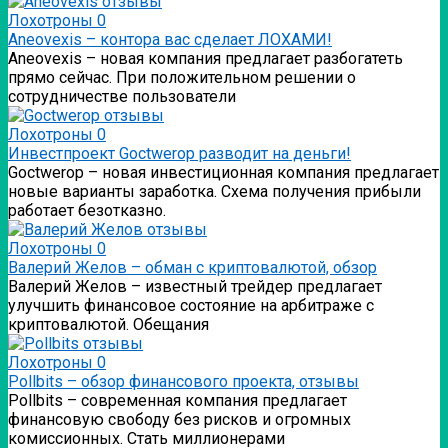
Лохотроны
0
Аneovexis – контора вас сделает ЛОХАМИ!
Аneovexis – новая компания предлагает разбогатеть
прямо сейчас. При положительном решении о
сотрудничестве пользователи
Лохотроны
0
Инвестпроект Goctwerop разводит на деньги!
Goctwerop – новая инвестиционная компания предлагает
новые варианты заработка. Схема получения прибыли
работает безотказно.
Лохотроны
0
Валерий Желов – обман с криптовалютой, обзор
Валерий Желов – известный трейдер предлагает
улучшить финансовое состояние на арбитраже с
криптовалютой. Обещания
Лохотроны
0
Pollbits – обзор финансового проекта, отзывы
Pollbits – современная компания предлагает
финансовую свободу без рисков и огромных
комиссионных. Стать миллионерами