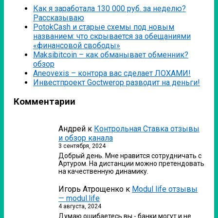
Как я заработала 130 000 руб. за неделю?
Рассказываю
PotokCash и старые схемы под новым
названием: что скрывается за обещаниями
«финансовой свободы»
Мaksibitcoin – как обманывает обменник?
обзор
Аneovexis – контора вас сделает ЛОХАМИ!
Инвестпроект Goctwerop разводит на деньги!
Комментарии
Андрей
к
Контрольная Ставка отзывы
и обзор канала
3 сентября, 2024
Добрый день. Мне нравится сотрудничать с
Артуром. На дистанции можно претендовать
на качественную динамику.
Игорь Атрощенко
к
Modul life отзывы
— modul.life
4 августа, 2024
Думаю ошибаетесь вы - банки могут и не