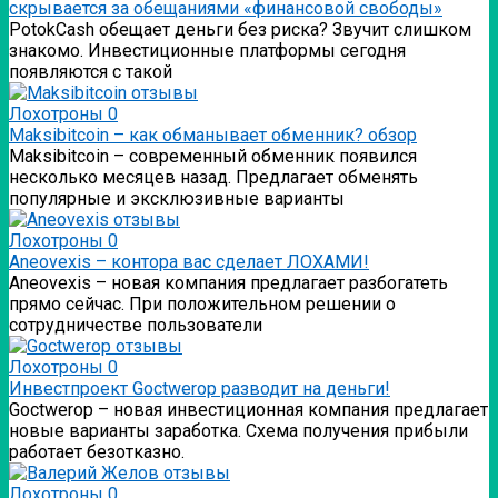
скрывается за обещаниями «финансовой свободы»
PotokCash обещает деньги без риска? Звучит слишком
знакомо. Инвестиционные платформы сегодня
появляются с такой
Лохотроны
0
Мaksibitcoin – как обманывает обменник? обзор
Мaksibitcoin – современный обменник появился
несколько месяцев назад. Предлагает обменять
популярные и эксклюзивные варианты
Лохотроны
0
Аneovexis – контора вас сделает ЛОХАМИ!
Аneovexis – новая компания предлагает разбогатеть
прямо сейчас. При положительном решении о
сотрудничестве пользователи
Лохотроны
0
Инвестпроект Goctwerop разводит на деньги!
Goctwerop – новая инвестиционная компания предлагает
новые варианты заработка. Схема получения прибыли
работает безотказно.
Лохотроны
0