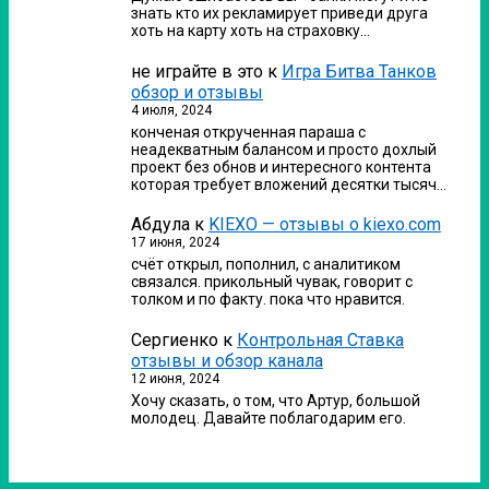
знать кто их рекламирует приведи друга
хоть на карту хоть на страховку…
не играйте в это
к
Игра Битва Танков
обзор и отзывы
4 июля, 2024
конченая открученная параша с
неадекватным балансом и просто дохлый
проект без обнов и интересного контента
которая требует вложений десятки тысяч…
Абдула
к
KIEXO — отзывы о kiexo.com
17 июня, 2024
счёт открыл, пополнил, с аналитиком
связался. прикольный чувак, говорит с
толком и по факту. пока что нравится.
Сергиенко
к
Контрольная Ставка
отзывы и обзор канала
12 июня, 2024
Хочу сказать, о том, что Артур, большой
молодец. Давайте поблагодарим его.