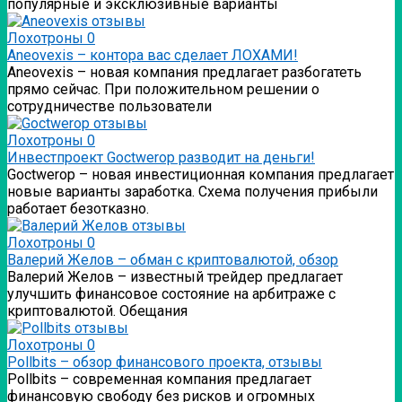
популярные и эксклюзивные варианты
Лохотроны
0
Аneovexis – контора вас сделает ЛОХАМИ!
Аneovexis – новая компания предлагает разбогатеть
прямо сейчас. При положительном решении о
сотрудничестве пользователи
Лохотроны
0
Инвестпроект Goctwerop разводит на деньги!
Goctwerop – новая инвестиционная компания предлагает
новые варианты заработка. Схема получения прибыли
работает безотказно.
Лохотроны
0
Валерий Желов – обман с криптовалютой, обзор
Валерий Желов – известный трейдер предлагает
улучшить финансовое состояние на арбитраже с
криптовалютой. Обещания
Лохотроны
0
Pollbits – обзор финансового проекта, отзывы
Pollbits – современная компания предлагает
финансовую свободу без рисков и огромных