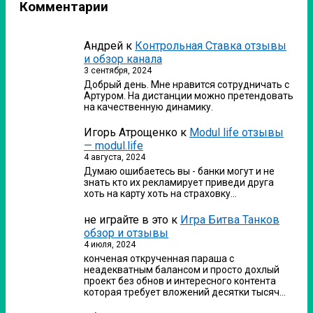
Комментарии
Андрей
к
Контрольная Ставка отзывы
и обзор канала
3 сентября, 2024
Добрый день. Мне нравится сотрудничать с
Артуром. На дистанции можно претендовать
на качественную динамику.
Игорь Атрощенко
к
Modul life отзывы
— modul.life
4 августа, 2024
Думаю ошибаетесь вы - банки могут и не
знать кто их рекламирует приведи друга
хоть на карту хоть на страховку…
не играйте в это
к
Игра Битва Танков
обзор и отзывы
4 июля, 2024
конченая открученная параша с
неадекватным балансом и просто дохлый
проект без обнов и интересного контента
которая требует вложений десятки тысяч…