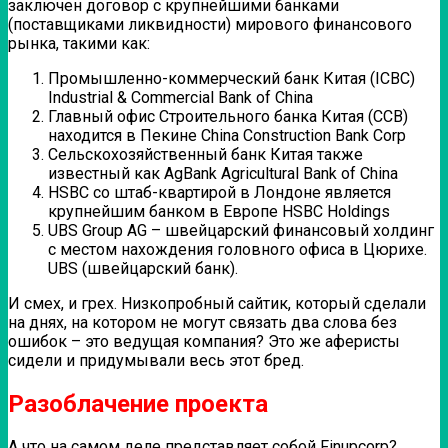
заключен договор с крупнейшими банками
(поставщиками ликвидности) мирового финансового
рынка, такими как:
Промышленно-коммерческий банк Китая (ICBC)
Industrial & Commercial Bank of China
Главный офис Строительного банка Китая (CCB)
находится в Пекине China Construction Bank Corp
Сельскохозяйственный банк Китая также
известный как AgBank Agricultural Bank of China
HSBC со штаб-квартирой в Лондоне является
крупнейшим банком в Европе HSBC Holdings
UBS Group AG – швейцарский финансовый холдинг
с местом нахождения головного офиса в Цюрихе.
UBS (швейцарский банк).
И смех, и грех. Низкопробный сайтик, который сделали
на днях, на котором не могут связать два слова без
ошибок – это ведущая компания? Это же аферисты
сидели и придумывали весь этот бред.
Разоблачение проекта
А что на самом деле представляет собой Finupcorp?