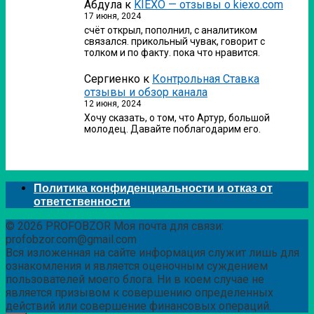
Абдула
к
KIEXO — отзывы о kiexo.com
17 июня, 2024
счёт открыл, пополнил, с аналитиком
связался. прикольный чувак, говорит с
толком и по факту. пока что нравится.
Сергиенко
к
Контрольная Ставка
отзывы и обзор канала
12 июня, 2024
Хочу сказать, о том, что Артур, большой
молодец. Давайте поблагодарим его.
Политика конфиденциальности и отказ от
ответственности
© 2026 PROFOBZOR Моя почта для связи:
profobzor.com@gmail.com
Вся изложенная на сайте информация служит лишь для
ознакомления и является оценочным суждением
пользователей моего блога. Ни в коем случае не
является призывом к совершению определенных
действий или совершение финансовых операций.