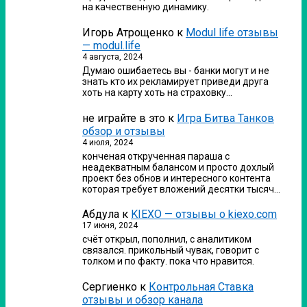
на качественную динамику.
Игорь Атрощенко
к
Modul life отзывы
— modul.life
4 августа, 2024
Думаю ошибаетесь вы - банки могут и не
знать кто их рекламирует приведи друга
хоть на карту хоть на страховку…
не играйте в это
к
Игра Битва Танков
обзор и отзывы
4 июля, 2024
конченая открученная параша с
неадекватным балансом и просто дохлый
проект без обнов и интересного контента
которая требует вложений десятки тысяч…
Абдула
к
KIEXO — отзывы о kiexo.com
17 июня, 2024
счёт открыл, пополнил, с аналитиком
связался. прикольный чувак, говорит с
толком и по факту. пока что нравится.
Сергиенко
к
Контрольная Ставка
отзывы и обзор канала