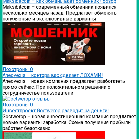
Мaksibitcoin – как обманывает обменник? обзор
Мaksibitcoin – современный обменник появился
несколько месяцев назад. Предлагает обменять
популярные и эксклюзивные варианты
Лохотроны
0
Аneovexis – контора вас сделает ЛОХАМИ!
Аneovexis – новая компания предлагает разбогатеть
прямо сейчас. При положительном решении о
сотрудничестве пользователи
Лохотроны
0
Инвестпроект Goctwerop разводит на деньги!
Goctwerop – новая инвестиционная компания предлагает
новые варианты заработка. Схема получения прибыли
работает безотказно.