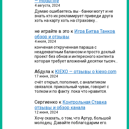
— modul.life
4 августа, 2024
Думаю ошибаетесь вы - банки могут и не
знать кто их рекламирует приведи друга
хоть на карту хоть на страховку…
не играйте в это
к
Игра Битва Танков
обзор и отзывы
4 июля, 2024
конченая открученная параша с
неадекватным балансом и просто дохлый
проект без обнов и интересного контента
которая требует вложений десятки тысяч…
Абдула
к
KIEXO — отзывы о kiexo.com
17 июня, 2024
счёт открыл, пополнил, с аналитиком
связался. прикольный чувак, говорит с
толком и по факту. пока что нравится.
Сергиенко
к
Контрольная Ставка
отзывы и обзор канала
12 июня, 2024
Хочу сказать, о том, что Артур, большой
молодец. Давайте поблагодарим его.