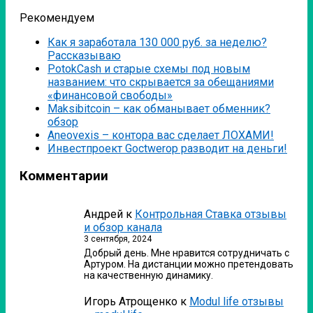
Рекомендуем
Как я заработала 130 000 руб. за неделю?
Рассказываю
PotokCash и старые схемы под новым
названием: что скрывается за обещаниями
«финансовой свободы»
Мaksibitcoin – как обманывает обменник?
обзор
Аneovexis – контора вас сделает ЛОХАМИ!
Инвестпроект Goctwerop разводит на деньги!
Комментарии
Андрей
к
Контрольная Ставка отзывы
и обзор канала
3 сентября, 2024
Добрый день. Мне нравится сотрудничать с
Артуром. На дистанции можно претендовать
на качественную динамику.
Игорь Атрощенко
к
Modul life отзывы