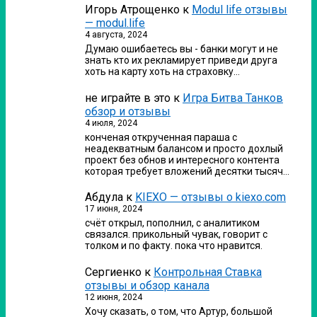
Игорь Атрощенко
к
Modul life отзывы
— modul.life
4 августа, 2024
Думаю ошибаетесь вы - банки могут и не
знать кто их рекламирует приведи друга
хоть на карту хоть на страховку…
не играйте в это
к
Игра Битва Танков
обзор и отзывы
4 июля, 2024
конченая открученная параша с
неадекватным балансом и просто дохлый
проект без обнов и интересного контента
которая требует вложений десятки тысяч…
Абдула
к
KIEXO — отзывы о kiexo.com
17 июня, 2024
счёт открыл, пополнил, с аналитиком
связался. прикольный чувак, говорит с
толком и по факту. пока что нравится.
Сергиенко
к
Контрольная Ставка
отзывы и обзор канала
12 июня, 2024
Хочу сказать, о том, что Артур, большой