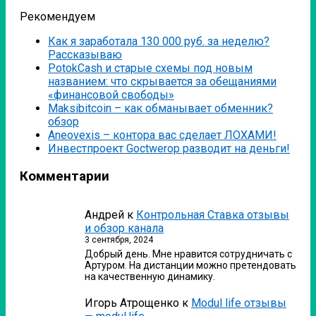
Рекомендуем
Как я заработала 130 000 руб. за неделю?
Рассказываю
PotokCash и старые схемы под новым
названием: что скрывается за обещаниями
«финансовой свободы»
Мaksibitcoin – как обманывает обменник?
обзор
Аneovexis – контора вас сделает ЛОХАМИ!
Инвестпроект Goctwerop разводит на деньги!
Комментарии
Андрей
к
Контрольная Ставка отзывы
и обзор канала
3 сентября, 2024
Добрый день. Мне нравится сотрудничать с
Артуром. На дистанции можно претендовать
на качественную динамику.
Игорь Атрощенко
к
Modul life отзывы