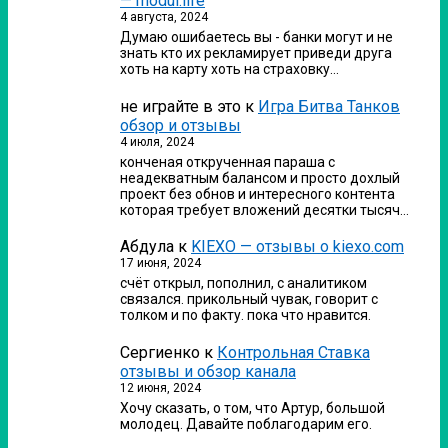
— modul.life
4 августа, 2024
Думаю ошибаетесь вы - банки могут и не
знать кто их рекламирует приведи друга
хоть на карту хоть на страховку…
не играйте в это
к
Игра Битва Танков
обзор и отзывы
4 июля, 2024
конченая открученная параша с
неадекватным балансом и просто дохлый
проект без обнов и интересного контента
которая требует вложений десятки тысяч…
Абдула
к
KIEXO — отзывы о kiexo.com
17 июня, 2024
счёт открыл, пополнил, с аналитиком
связался. прикольный чувак, говорит с
толком и по факту. пока что нравится.
Сергиенко
к
Контрольная Ставка
отзывы и обзор канала
12 июня, 2024
Хочу сказать, о том, что Артур, большой
молодец. Давайте поблагодарим его.