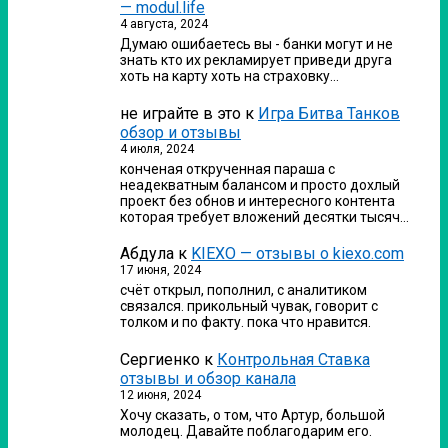
— modul.life
4 августа, 2024
Думаю ошибаетесь вы - банки могут и не
знать кто их рекламирует приведи друга
хоть на карту хоть на страховку…
не играйте в это
к
Игра Битва Танков
обзор и отзывы
4 июля, 2024
конченая открученная параша с
неадекватным балансом и просто дохлый
проект без обнов и интересного контента
которая требует вложений десятки тысяч…
Абдула
к
KIEXO — отзывы о kiexo.com
17 июня, 2024
счёт открыл, пополнил, с аналитиком
связался. прикольный чувак, говорит с
толком и по факту. пока что нравится.
Сергиенко
к
Контрольная Ставка
отзывы и обзор канала
12 июня, 2024
Хочу сказать, о том, что Артур, большой
молодец. Давайте поблагодарим его.