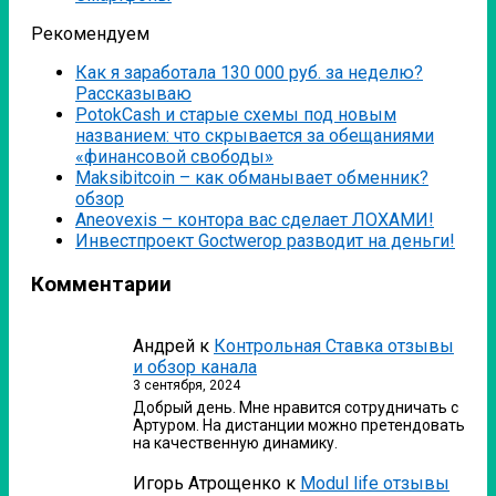
Рекомендуем
Как я заработала 130 000 руб. за неделю?
Рассказываю
PotokCash и старые схемы под новым
названием: что скрывается за обещаниями
«финансовой свободы»
Мaksibitcoin – как обманывает обменник?
обзор
Аneovexis – контора вас сделает ЛОХАМИ!
Инвестпроект Goctwerop разводит на деньги!
Комментарии
Андрей
к
Контрольная Ставка отзывы
и обзор канала
3 сентября, 2024
Добрый день. Мне нравится сотрудничать с
Артуром. На дистанции можно претендовать
на качественную динамику.
Игорь Атрощенко
к
Modul life отзывы