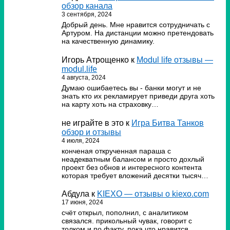
обзор канала
3 сентября, 2024
Добрый день. Мне нравится сотрудничать с
Артуром. На дистанции можно претендовать
на качественную динамику.
Игорь Атрощенко
к
Modul life отзывы —
modul.life
4 августа, 2024
Думаю ошибаетесь вы - банки могут и не
знать кто их рекламирует приведи друга хоть
на карту хоть на страховку…
не играйте в это
к
Игра Битва Танков
обзор и отзывы
4 июля, 2024
конченая открученная параша с
неадекватным балансом и просто дохлый
проект без обнов и интересного контента
которая требует вложений десятки тысяч…
Абдула
к
KIEXO — отзывы о kiexo.com
17 июня, 2024
счёт открыл, пополнил, с аналитиком
связался. прикольный чувак, говорит с
толком и по факту. пока что нравится.